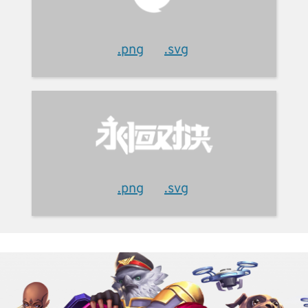
.png
.svg
.png
.svg