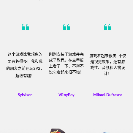
刚刚安装了游戏并完
这个游戏比我想象的
游戏看起来很美! 不仅
成了教程。在主甲板
是视觉效果，还有游
要有趣得多！我和我
上看了一下，不得不
戏性、音频和人物设
的朋友之前在玩2V2，
说它看起来很不错！
计！
超级有趣！
Sylvison
VRoyBoy
Mikael.Dufresne